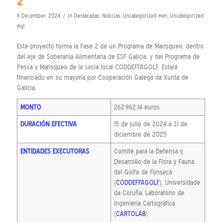
2
/
9 December, 2024
in
Destacadas
,
Noticias
,
Uncategorized @en
,
Uncategorized
@gl
Este proyecto forma la Fase 2 de un Programa de Marisqueo, dentro
del eje de Soberanía Alimentaria de ESF Galicia, y del Programa de
Pesca y Marisqueo de la socia local CODDEFFAGOLF. Estará
financiado en su mayoría por Cooperación Galega da Xunta de
Galicia.
MONTO
262.962,14 euros
DURACIÓN EFECTIVA
15 de julio de 2024 a 31 de
diciembre de 2025
ENTIDADES EXECUTORAS
Comité para la Defensa y
Desarrollo de la Flora y Fauna
del Golfo de Fonseca
(
CODDEFFAGOLF
), Universidade
da Coruña, Laboratorio de
Ingeniería Cartográfica
(
CARTOLAB
)