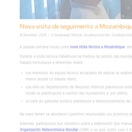
Nova visita de seguimento a Mozambi
/
18 November, 2025
in
Destacadas
,
Noticias
,
Uncategorized @en
,
Uncategorized
A pasada semana houbo unha
nova visita técnica a Mozambique
, de
Durante a visita técnica traballouse na mellora da xestión das inund
traballo formulouse a diferentes niveis:
cos membros do equipo técnico encargado de realizar as análise
menor axuste co traballo diario,
coa xefa do Departamento de Recursos Hídricos planteouse unha
incide na planificación e xestión das inundacións e, por último,
co xefe do gabinete xurídico planteouse o desenvolvemento de n
Na viaxe tamén se abordaron cuestións relacionadas cos próximos e
Ademais, participouse nun obradoiro sobre a elaboración dun manual
Organización Meteorolóxica Mundial
(OMM) e no que, xunto coas 3 Adm