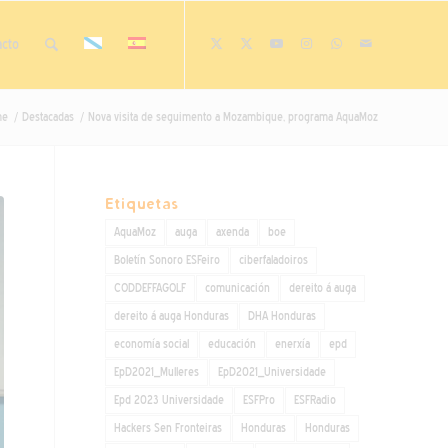
acto
me
/
Destacadas
/
Nova visita de seguimento a Mozambique, programa AquaMoz
Etiquetas
AquaMoz
auga
axenda
boe
Boletín Sonoro ESFeiro
ciberfaladoiros
CODDEFFAGOLF
comunicación
dereito á auga
dereito á auga Honduras
DHA Honduras
economía social
educación
enerxía
epd
EpD2021_Mulleres
EpD2021_Universidade
Epd 2023 Universidade
ESFPro
ESFRadio
Hackers Sen Fronteiras
Honduras
Honduras