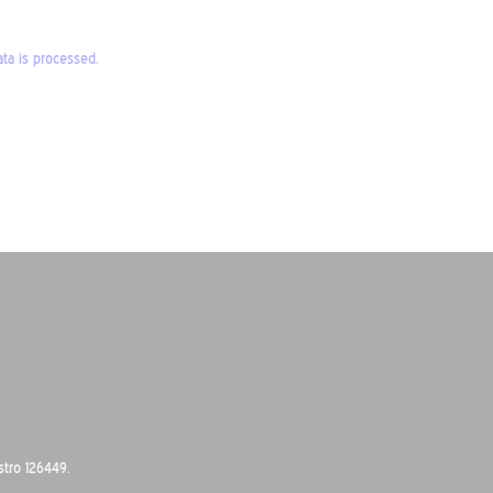
a is processed.
stro 126449.