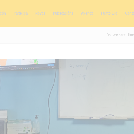
ción
Participa
Novas
Publicacións
Axenda
Punto Lila
Cont
You are here:
Ho