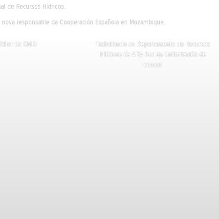
nal de Recursos Hídricos.
oa nova responsable da Cooperación Española en Mozambique.
Taller da OMM
Traballando co Departamento de Recursos
Hídricos da ARA Sur en delimitación de
concas