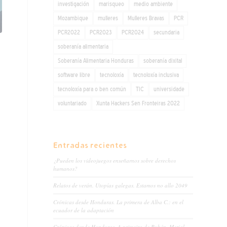
investigación
marisqueo
medio ambiente
Mozambique
mulleres
Mulleres Bravas
PCR
PCR2022
PCR2023
PCR2024
secundaria
soberanía alimentaria
Soberanía Alimentaria Honduras
soberanía dixital
software libre
tecnoloxía
tecnoloxía inclusiva
tecnoloxía para o ben común
TIC
universidade
voluntariado
Xunta Hackers Sen Fronteiras 2022
Entradas recientes
¿Pueden los videojuegos enseñarnos sobre derechos
humanos?
Relatos de verán. Utopías galegas. Estamos no allo 2049
Crónicas desde Honduras. La primera de Alba C.: en el
ecuador de la adaptación
Crónicas dende Honduras. A primeira de Rubén. Matial