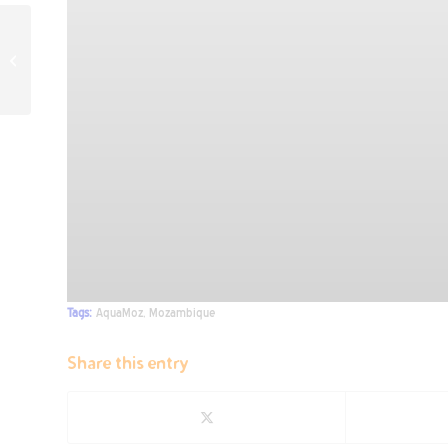
I Concurso de iniciativas
de tecnoloxía para o ben
común no eido
profesio...
Tags:
AquaMoz
,
Mozambique
Share this entry