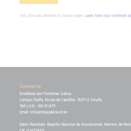
This site uses Akismet to reduce spam.
Learn how your comment dat
Contacto
Enxeñeria Sen Fronteiras Galicia
Campus Elviña. Escola de Camiños. 15071 A Coruña
Telf:(+34) : 881 01 1479
Email: info(arroba)galicia.isf.es
Datos Rexistrais: Registro Nacional de Asociaciones, Número de Rexi
CIF: G36774271