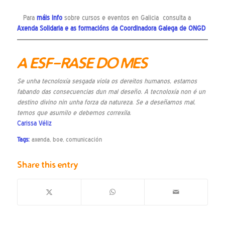
Para
máis info
sobre cursos e eventos en Galicia consulta a
Axenda Solidaria
e as
formacións
da Coordinadora Galega de ONGD
A ESF-RASE DO MES
Se unha tecnoloxía sesgada viola os dereitos humanos, estamos
fabando das consecuencias dun mal deseño. A tecnoloxía non é un
destino divino nin unha forza da natureza. Se a deseñamos mal,
temos que asumilo e debemos correxila.
Carissa Véliz
Tags:
axenda
,
boe
,
comunicación
Share this entry