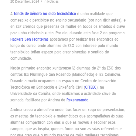
/
20 December, 2024
in
Noticias
A
fenda de xénero no eido tecnolóxico
é unha realidade que
comeza xa a percibirse no ensino secundario (por non dicir antes), e
en ESF cremos que presenza da muller en todos os ámbitos é clave
para unha cidadanía xusta. Por elo, durante esta fase 2 do programa
Hackers Sen Fronteiras
apostamos por realizar tres encontros ao
longo do curso, onde alumnas da ESO con interese polo mundo
tecnolóxico teñan espazo para crear sinerxias e sentido de
comunidade.
Neste primeiro encontro xuntáronse 12 alumnas de 2º da ESO dos
centros IES Plurilingüe San Rosendo (Mondoñedo) e IES Celanova.
Durante a mañá ocupamos un espazo no Centro de Innovación
Tecnolóxica en Edificación e Enxeñaría Civil (
CITEEC
), na
Universidade da Coruña, onde realizamos a actividade clave da
xornada, facilitada por Andrea de
Rexenerando
.
Andrea creou a atmosfera onde, tras facer un xogo de presentación,
as mestras de tecnoloxía e matemáticas que acompañaban ás súas
alumnas compartiron con elas o que as moveu a escoller esos
campos, que as inspira, quenes foron ou son as súas referentes e
por que cren que o mundo precisa de máis mulleres tecnólogas.