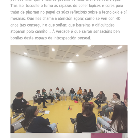
Tras iso, tocoulle o turno ás rapazas de coller lápices e cores para
tratar de plasmar no papel as súas reflexióńs sobre a tecnoloxía e sí
mesmas. Que lles chama a atención agora; como se ven con 40
anos tras conseguir o que soñan; que barreiras e dificultades
atoparon polo camiño… Á verdade é que sairon sensacións ben
bonitas deste espazo de introspección persoal.