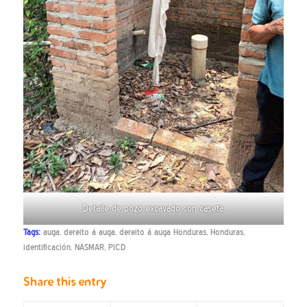
Detalle de pozo excavado con caseta
Tags:
auga
,
dereito á auga
,
dereito á auga Honduras
,
Honduras
,
identificación
,
NASMAR
,
PICD
Share this entry