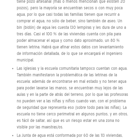
tiene pozo artesanal (más o menos mencionan que existen 20
pozos), pero la mayoría se encuentran secos o con muy poca
agua, por lo que casi todas las familias tienen que recurrir a
comprar el agua, no sólo de beber, sino también de aseo. Un
bin (bidón) de agua les cuesta 130 lempiras y les dura de uno a
tres días. Casi el 100 % de las viviendas cuenta con pila para
poder almacenar el agua y como dato aproximado, un 80 %
tienen letrina. Habrá que afinar estos datos con levantamiento
de información detallada, de lo que se encargará el ingeniero
municipal.
Las iglesias y la escuela comunitaria tampoco cuentan con agua.
También manifestaron la problemática de las letrinas de la
escuela: además de encontrarse en mal estado y no tener agua
para poder lavarse las manos, se encuentran muy lejos de las
aulas y en la parte de atrás del terreno, por lo que las profesoras
no pueden ver a las niñas y niños cuando van, con el problema
de seguridad que representa eso (sobre todo para las niñas). La
escuela no tiene cerco perimetral en algunos puntos, y en otros,
es fácil de saltar, así que es un riesgo estar en una zona no
visible por las maestras/os.
La Junta de agua está conformada por 60 de las 113 viviendas,