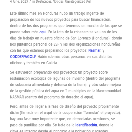
/
4 June, 2023
in
Destacadas
,
Noticias
,
Uncategorized @gl
Este último mes en Honduras hubo un trabajo ingente de
preparación de los nuevos proyectos para buscar financiación,
dentro de los dos programas que tenemos en marcha de los que se
puede saber más
aquí
. En la foto de la cabecera se ve uno de los
días de trabajo en nuestra oficina de San Lorenzo (Honduras), donde
nos juntamos personal de ESF y las dos organizaciones hondureñas
con las que estamos preparando los proyectos:
Nasmar
, y
CODDEFFAGOLF
. Había además otras personas en sus distintas
oficinas y también en Galicia.
Se estuvieron preparando dos proyectos: un proyecto sobre
restauración ecológica de lagunas de invierno (dentro del programa
de soberanía alimentaria y defensa de la tierra), y otro sobre mejora
de la gestión pública del agua en 11 municipios de la Mancomunidad
NASMAR (dentro del programa de derecho al agua).
Pero, antes de llegar a la fase de diseño del proyecto propiamente
dicha (llamada en el argot de la cooperación “formular” el proyecto),
hay una fase muy importante que, en demasiadas ocasiones, se
pasa de puntillas por ella. Se trata de la
identificación
, donde la
clave es integrar desde el principio a la población y agentes