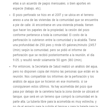
ellas a un acuerdo de pagos mensuales, o bien aportes en
especie (trabajo, etc).
El pozo perforado se hizo en el 2017 y se ubica en el terreno
anexo a una de las viviendas de la comunidad que se encuentra
a pie de calle. Al encontrarse en una vivienda privada, tienen
que hacer los papeles de la propiedad, la cesión del pozo
conforme pertenece a toda la comunidad. El costo de la
perforación lo cubrieron entre la comunidad y la alcaldía. Tiene
una profundidad de 250 pies y rinde 65 galones/minuto (245,7
l/min) según la comunidad, pero se pidió el informe de
perforación que se recibió posteriormente a la reunión, el día
9.05, y resultó rendir solamente 50 gpm (180 l/min).
Por entonces, la Secretaría de Salud realizó un análisis del agua,
pero no disponen copia del mismo las personas que están en la
reunión. Nos compartirán los informes de la perforación y los
análisis de agua que se hicieron en ese momento, si se
consiguiesen estos últimos. Ya hay acometida del pozo que
pasa por debajo de la carretera hacia la zona donde se ubicará el
tanque, que será en un terreno que compró la comunidad en la
parte alta. La tubería libre para la acometida es muy estrecha, y
no da el espacio para la subida al tanque y para la bajada para la