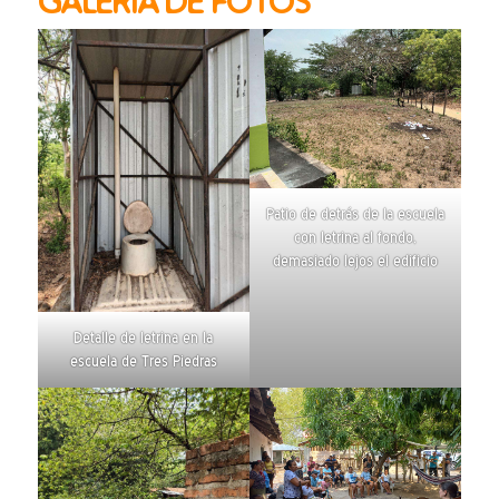
GALERÍA DE FOTOS
Patio de detrás de la escuela
con letrina al fondo,
demasiado lejos el edificio
Detalle de letrina en la
escuela de Tres Piedras