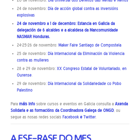
20 de novembro:
Día Universal dos Dereitos das Nenas e Nenos
24 de novembro:
Día de acción global contra as inversións
explosivas
24 de novembro a 1 de decembro: Estancia en Galicia da
delegación de 6 alcaldes e a alcaldesa da Mancomunidade
NASMAR Honduras.
24-25-26 de novembro:
Maker Faire Santiago de Compostela
25 de novembro:
Día Internacional da Eliminación da Violencia
contra as mulleres
28 e 29 de novembro:
XX Congreso Estatal de Voluntariado, en
Ourense
.
29 de novembro:
Día Internacional da Solidariedade co Pobo
Palestino
Para
máis info
sobre cursos e eventos en Galicia consulta a
Axenda
Solidaria
e as
formacións
da Coordinadora Galega de ONGD
, ou
segue as nosas redes sociais
Facebook
e
Twitter
.
A ESF-RASE DO MES