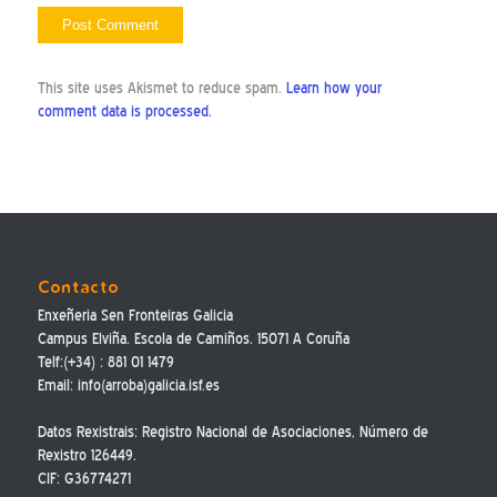
This site uses Akismet to reduce spam.
Learn how your
comment data is processed.
Contacto
Enxeñeria Sen Fronteiras Galicia
Campus Elviña. Escola de Camiños. 15071 A Coruña
Telf:(+34) : 881 01 1479
Email: info(arroba)galicia.isf.es
Datos Rexistrais: Registro Nacional de Asociaciones, Número de
Rexistro 126449.
CIF: G36774271