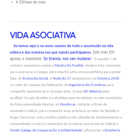
A ESFrase do mes
VIDA ASOCIATIVA
Xa temos aquí o no novo resumo de todo o acontecido na vida
Este mes ESF
esfeira e dos eventos nos que tamén participamos.
apoiou o manifesto “
En Enerxía, non sen mulleres
“.
O pasado 5 de
outubro
mandamos espías á
Mostra Do Posible
. Sempre é bo momento
para acercarse a Cangas, pero esta
foi unha
escusa
perfecta
para poder
falar de
Economía Social
.
A
finde
do 17
atopámonos na
Cósmica 2018
co resto de compas da Federación de
Ingeniería Sin Fronteras
para
c
ompartir
experiencias
e recargar pilas. Grazas
ISF Valencia
pola
acollida!
Os seis alcaldes e a alcaldesa que encabezan os sete municipios
da Mancomunidade Nasmar, en
Honduras
, visitarán
a finais de
novembro
Galicia,
para compartir boas prácticas arredor do Dereito á
Auga. Favorecer unha xestión pública e de calidade do abastecemento a
comunidades rurais é o obxectivo do proxecto que Xunta de Galicia e
Fondo Galego de Cooperación e Solidariedade
cofinancian a
Enxeñería