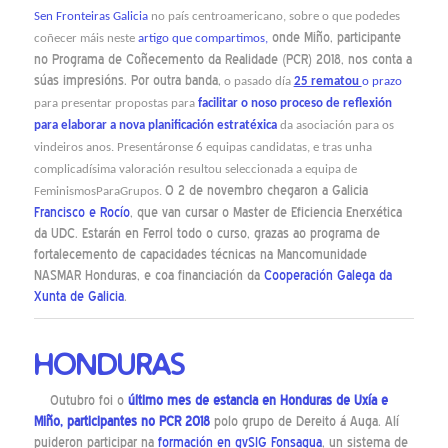
Sen Fronteiras Galicia
no país centroamericano, sobre o que podedes
onde Miño, participante
coñecer máis neste
artigo que compartimos,
no Programa de Coñecemento da Realidade (PCR) 2018, nos conta a
súas impresións. Por outra banda,
o pasado día
25 rematou
o prazo
para presentar propostas para
facilitar o noso proceso de reflexión
para elaborar a nova planificación estratéxica
da asociación para os
vindeiros anos. Presentáronse 6 equipas candidatas, e tras unha
complicadísima valoración resultou seleccionada a equipa de
O 2 de novembro chegaron a Galicia
FeminismosParaGrupos.
Francisco e Rocío
, que van cursar o Master de Eficiencia Enerxética
da UDC. Estarán en Ferrol todo o curso, grazas ao programa de
fortalecemento de capacidades técnicas na Mancomunidade
NASMAR Honduras, e coa financiación da
Cooperación Galega da
Xunta de Galicia
.
HONDURAS
Outubro foi o
último mes de estancia en Honduras de Uxía e
Miño, participantes no PCR 2018
polo grupo de Dereito á Auga. Alí
puideron participar na
formación en gvSIG Fonsagua
, un sistema de