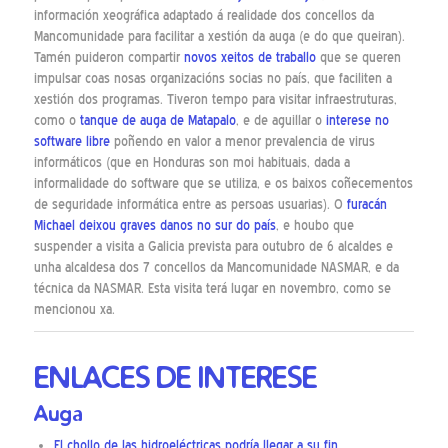
información xeográfica adaptado á realidade dos concellos da
Mancomunidade para facilitar a xestión da auga (e do que queiran).
Tamén puideron compartir
novos xeitos de traballo
que se queren
impulsar coas nosas organizacións socias no país, que faciliten a
xestión dos programas. Tiveron tempo para visitar infraestruturas,
como o
tanque de auga de Matapalo
, e de aguillar o
interese no
software libre
poñendo en valor a menor prevalencia de virus
informáticos (que en Honduras son moi habituais, dada a
informalidade do software que se utiliza, e os baixos coñecementos
de seguridade informática entre as persoas usuarias). O
furacán
Michael deixou graves danos no sur do país
, e houbo que
suspender a visita a Galicia prevista para outubro de 6 alcaldes e
unha alcaldesa dos 7 concellos da Mancomunidade NASMAR, e da
técnica da NASMAR. Esta visita terá lugar en novembro, como se
mencionou xa.
ENLACES DE INTERESE
Auga
El chollo de las hidroeléctricas podría llegar a su fin