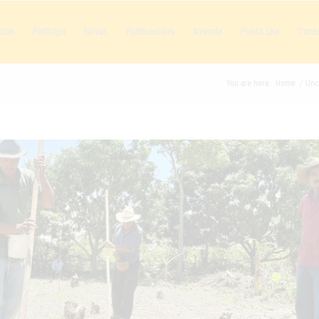
ción
Participa
Novas
Publicacións
Axenda
Punto Lila
Cont
You are here:
Home
/
Unc