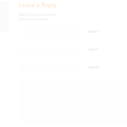
Leave a Reply
Boletín Sonoro ESFeiro:
Want to join the discussion?
Feel free to contribute!
maio 2021
*
Name
*
Email
Website