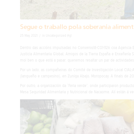
Segue o traballo pola soberanía alimen
/
25 May, 2021
in
Uncategorized @gl
Dentro das accións impulsadas no Convenio18-CO1-1126 coa Agencia E
Justicia Alimentaria Global, Amigos de la Tierra España e Enxeñería
moi ben o que está a pasar, queremos resaltar un par de actividade
Por un lado, as compañeiras do Comité de Investigación Local CIAL-
(langueño e campesino), en Zuniga Abajo, Moropocay. A finais de 2
Por outro, a organización da “Feria verde”, onde participaron produ
Mesa Seguridad Alimentaria y Nutricional de Nacaome. Alí están á ve