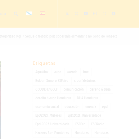
acto
ategorized @gl
/
Segue o traballo pola soberanía alimentaria no Golfo de Fonseca
Etiquetas
AquaMoz
auga
axenda
boe
Boletín Sonoro ESFeiro
ciberfaladoiros
CODDEFFAGOLF
comunicación
dereito á auga
dereito á auga Honduras
DHA Honduras
economía social
educación
enerxía
epd
EpD2021_Mulleres
EpD2021_Universidade
Epd 2023 Universidade
ESFPro
ESFRadio
Hackers Sen Fronteiras
Honduras
Honduras