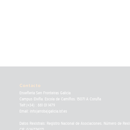
Contacto
Enxeñeria Sen Fronteiras Galicia
Campus Elviña. Escola de Camiños. 15071 A Coruña
Telf:(+34) : 881 01 1479
Email: info(arroba)galicia.isf.es
Datos Rexistrais: Registro Nacional de Asociaciones, Número de Rexi
CIF: G36774271