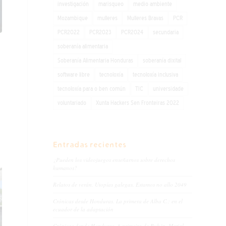
investigación
marisqueo
medio ambiente
Mozambique
mulleres
Mulleres Bravas
PCR
PCR2022
PCR2023
PCR2024
secundaria
soberanía alimentaria
Soberanía Alimentaria Honduras
soberanía dixital
software libre
tecnoloxía
tecnoloxía inclusiva
tecnoloxía para o ben común
TIC
universidade
voluntariado
Xunta Hackers Sen Fronteiras 2022
Entradas recientes
¿Pueden los videojuegos enseñarnos sobre derechos
humanos?
Relatos de verán. Utopías galegas. Estamos no allo 2049
Crónicas desde Honduras. La primera de Alba C.: en el
ecuador de la adaptación
Crónicas dende Honduras. A primeira de Rubén. Matial