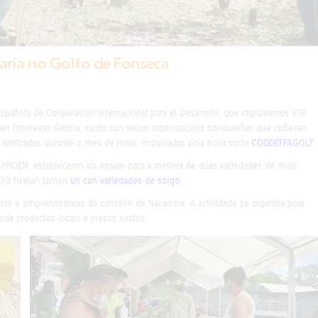
taria no Golfo de Fonseca
spañola de Cooperación Internacional para el Desarrollo, que impulsamos VSF
 Sen Fronteiras Galicia, xunto con varias organizacións hondureñas que coñecen
s realizadas durante o mes de maio, impulsadas pola nosa socia
CODDEFFAGOLF
.
APROEM, estableceron un ensaIo para a mellora de dúas variedades de millo
020 fixeran tamén
un con variedades
de
sorgo
.
ctoras e emprendedoras do concello de Nacaome. A actividade se organiza pola
nda productos locais a prezos xustos.