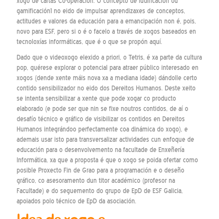
xogo de cartas Co-operación. O concepto de ludificación ou
gamificación1 no eido de impulsar aprendizaxes de conceptos,
actitudes e valores da educación para a emancipación non é, pois,
novo para ESF, pero si o é o facelo a través de xogos baseados en
tecnoloxías informáticas, que é o que se propón aquí.
Dado que o videoxogo elexido a priori, o Tetris, é xa parte da cultura
pop, quérese explorar o potencial para atraer público interesado en
xogos (dende xente máis nova xa a mediana idade) dándolle certo
contido sensibilizador no eido dos Dereitos Humanos. Deste xeito
se intenta sensibilizar a xente que pode xogar co producto
elaborado (e pode ser que nin se fixe noutros contidos, de aí o
desafío técnico e gráfico de visibilizar os contidos en Dereitos
Humanos integrándoo perfectamente coa dinámica do xogo), e
ademais usar isto para transversalizar actividades cun enfoque de
educación para o desenvolvemento na facultade de Enxeñería
Informática, xa que a proposta é que o xogo se poida ofertar como
posible Proxecto Fin de Grao para a programación e o deseño
gráfico, co asesoramento dun titor académico (profesor na
Facultade) e do seguemento do grupo de EpD de ESF Galicia,
apoiados polo técnico de EpD da asociación.