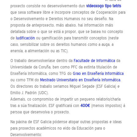
proxecto consiste no desenvolvemento dun
videoxogo tipo
tetris
que sexa software libre e incorpore conceptos de Cooperación para
o Desenvolvemento e Dereitos Humanos no seu deseño. Na
proposta de anteproxecto, máis abaixo, hai información máis
detallada sobre o que se está a propor, que se basea no concepto
de
ludificación
ou gamificación para transmitir conceptos (neste
caso, sensibilizar sobre os dereitos humanos como a auga, a
enerxía, a alimentación ou as TIC).
O traballo desenvolveríase dentro da
Facultade de Informática
da
Universidade da Coruña, ben como PFC da extinta titulación de
Enxeñería Informática, como TFG do
Grao en Enxeñería Informática
ou como TFM do
Mestrado Universitario en Enxeñería Informática
.
Os directores do traballo seriamos Miguel Segade (ESF Galicia) e
Emilio J. Padrón (UDC).
Ademais, co compromiso de impartir un pequeno relatorio/charla
tras a súa finalización, ESF gratificará con
400€
(menos impostos) á
persoa que desenvolva o proxecto.
Na páxina de ESF Galicia pódense atopar outras propostas e ideas
para proxectos académicos no eido da Educación para o
Desenvolvemento: