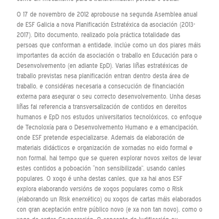
O 17 de novembro de 2012 aprobouse na segunda Asemblea anual
de ESF Galicia a nova Planificación Estratéxica da asociación (2013-
2017). Dito documento, realizado pola práctica totalidade das
persoas que conforman a entidade, inclúe como un dos piares máis
importantes da acción da asociación o traballo en Educación para o
Desenvolvemento (en adiante EpD). Varias liñas estratéxicas de
traballo previstas nesa planificación entran dentro desta área de
traballo, e considéras necesaria a consecución de financiación
externa para asegurar o seu correcto desenvolvemento. Unha desas
liñas fai referencia a transversalización de contidos en dereitos
humanos e EpD nos estudos universitarios tecnolóxicos, co enfoque
de Tecnoloxía para o Desenvolvemento Humano e a emancipación,
onde ESF pretende especializarse. Ademais da elaboración de
materiais didácticos e organización de xornadas no eido formal e
non formal, hai tempo que se queren explorar novos xeitos de levar
estes contidos a poboación “non sensibilizada”, usando canles
populares. O xogo é unha destas canles, que xa hai anos ESF
explora elaborando versións de xogos populares como o Risk
(elaborando un Risk enerxético) ou xogos de cartas máis elaborados
con gran aceptación entre público novo (e xa non tan novo), como o