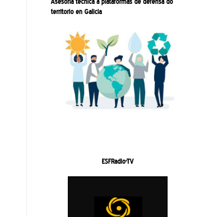
Asesoría técnica a plataformas de defensa do
territorio en Galicia
ESFRadio-TV