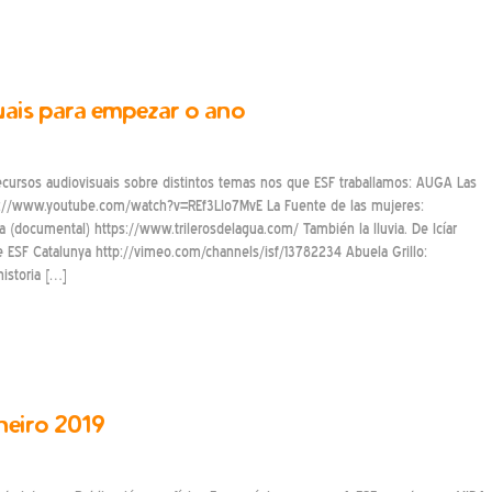
ais para empezar o ano
cursos audiovisuais sobre distintos temas nos que ESF traballamos: AUGA Las
://www.youtube.com/watch?v=REf3LIo7MvE La Fuente de las mujeres:
 (documental) https://www.trilerosdelagua.com/ También la lluvia. De Icíar
e ESF Catalunya http://vimeo.com/channels/isf/13782234 Abuela Grillo:
istoria […]
aneiro 2019