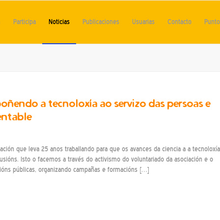
n
Participa
Noticias
Publicaciones
Usuarias
Contacto
Punto 
oñendo a tecnoloxía ao servizo das persoas e
entable
iación que leva 25 anos traballando para que os avances da ciencia a a tecnoloxía
sións. Isto o facemos a través do activismo do voluntariado da asociación e o
ucións públicas, organizando campañas e formacións […]