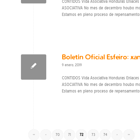
CONTIDOS Vida Asociativa Honduras Enlaces 
ASOCIATIVA No mes de decembro houbo movem
Estamos en pleno proceso de repensamento d
Boletín Oficial Esfeiro: xa
9 enero, 2019
CONTIDOS Vida Asociativa Honduras Enlaces 
ASOCIATIVA No mes de decembro houbo movem
Estamos en pleno proceso de repensamento d
«
‹
70
71
72
73
74
›
»