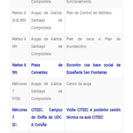
Compostela
funcionamento.
Martes 6
Augas de Galicia.
Plan de Control de Vertidos
12-12:45h
Santiago de
Compostela
Martes 6
Augas de Galicia.
Plan de seca e Plan de
14h
Santiago de
inundacións.
Compostela
Martes 6
Praza de
Encontro coa base social de
19h
Cervantes
Enxeñería Sen Fronteiras
Mércores
Augas de Galicia.
Canon da auga
7
Santiago de
9-10h
Compostela
Mércores
CITEEC
. Campus
Visita CITEEC e posterior sesión
7
de Elviña da UDC.
técnica na aula CITEEC
12
h
A Coruña