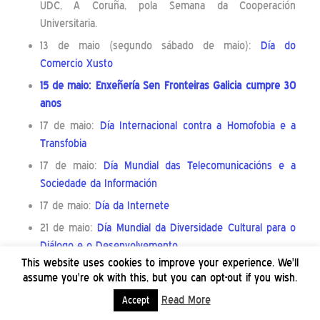
UDC, A Coruña, pola Semana da Cooperación
Universitaria.
13 de maio (segundo sábado de maio):
Día do
Comercio Xusto
15 de maio: Enxeñería Sen Fronteiras Galicia cumpre 30
anos
17 de maio:
Día Internacional contra a Homofobia e a
Transfobia
17 de maio:
Día Mundial das Telecomunicacións e a
Sociedade da Información
17 de maio:
Día da Internete
21 de maio:
Día Mundial da Diversidade Cultural para o
Diálogo e o Desenvolvemento
This website uses cookies to improve your experience. We'll
22 de maio:
Día Mundial da Diversidade Biolóxica
assume you're ok with this, but you can opt-out if you wish.
26 de maio:
18:30 na Domus A Coruña.
Obradoiro de
Read More
Accept
#AutodefensaDixital. Queres deixar twitter?