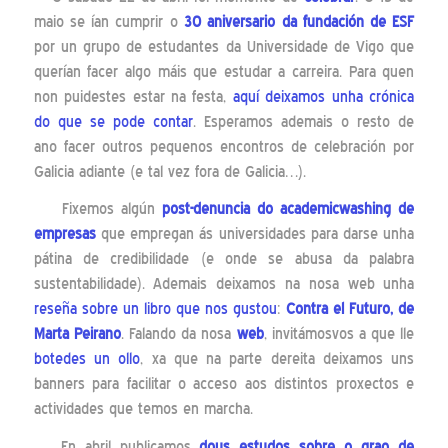
maio se ían cumprir o
30 aniversario da fundación de ESF
por un grupo de estudantes da Universidade de Vigo que
querían facer algo máis que estudar a carreira. Para quen
non puidestes estar na festa,
aquí deixamos unha crónica
do que se pode contar
. Esperamos ademais o resto de
ano facer outros pequenos encontros de celebración por
Galicia adiante (e tal vez fora de Galicia…).
Fixemos algún
post-denuncia
do
academicwashing
de
empresas
que empregan ás universidades para darse unha
pátina de credibilidade (e onde se abusa da palabra
sustentabilidade). Ademais deixamos na nosa web unha
reseña sobre un libro que nos gustou
:
Contra el Futuro, de
Marta Peirano
. Falando da nosa
web
, invitámosvos a que lle
botedes un ollo
, xa que na parte dereita deixamos uns
banners para facilitar o acceso aos distintos proxectos e
actividades que temos en marcha.
En abril publicamos
dous estudos sobre o grao de