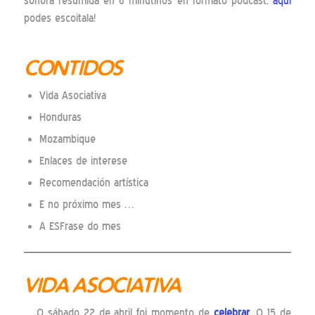
sonora resumida en 6 minutiños en formato podcast,
aquí
podes escoitala!
CONTIDOS
Vida Asociativa
Honduras
Mozambique
Enlaces de interese
Recomendación artística
E no próximo mes …
A ESFrase do mes
VIDA ASOCIATIVA
O sábado 22 de abril foi momento de
celebrar
. O 15 de