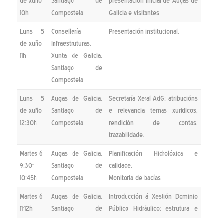
de xuño
Santiago de
presentación inicial de Augas de
10h
Compostela
Galicia e visitantes
Luns 5
Consellería
Presentación institucional.
de xuño
Infraestruturas.
11h
Xunta de Galicia.
Santiago de
Compostela
Luns 5
Augas de Galicia.
Secretaría Xeral AdG: atribucións
de xuño
Santiago de
e relevancia temas xurídicos,
12:30h
Compostela
rendición de contas,
trazabilidade.
Martes 6
Augas de Galicia.
Planificación Hidrolóxica e
9:30-
Santiago de
calidade.
10:45h
Compostela
Monitoria de bacías
Martes 6
Augas de Galicia.
Introducción á Xestión Dominio
11-12h
Santiago de
Público Hidráulico: estrutura e