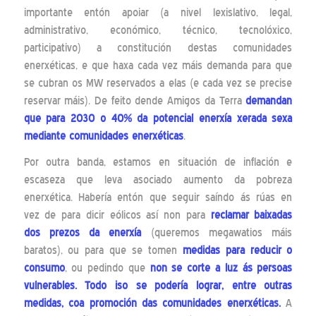
importante entón apoiar (a nivel lexislativo, legal,
administrativo, económico, técnico, tecnolóxico,
participativo) a constitución destas comunidades
enerxéticas, e que haxa cada vez máis demanda para que
se cubran os MW reservados a elas (e cada vez se precise
reservar máis). De feito dende Amigos da Terra
demandan
que para 2030 o 40% da potencial enerxía xerada sexa
mediante comunidades enerxéticas
.
Por outra banda, estamos en situación de inflación e
escaseza que leva asociado aumento da pobreza
enerxética. Habería entón que seguir saíndo ás rúas en
vez de para dicir eólicos así non para
reclamar baixadas
dos prezos da enerxía
(queremos megawatios máis
baratos), ou para que se tomen
medidas para reducir o
consumo
, ou pedindo que
non se corte a luz ás persoas
vulnerables. Todo iso se podería lograr, entre outras
medidas, coa promoción das comunidades enerxéticas.
A