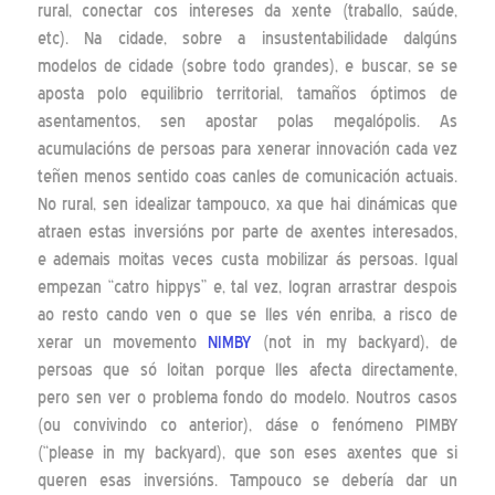
rural, conectar cos intereses da xente (traballo, saúde,
etc). Na cidade, sobre a insustentabilidade dalgúns
modelos de cidade (sobre todo grandes), e buscar, se se
aposta polo equilibrio territorial, tamaños óptimos de
asentamentos, sen apostar polas megalópolis. As
acumulacións de persoas para xenerar innovación cada vez
teñen menos sentido coas canles de comunicación actuais.
No rural, sen idealizar tampouco, xa que hai dinámicas que
atraen estas inversións por parte de axentes interesados,
e ademais moitas veces custa mobilizar ás persoas. Igual
empezan “catro hippys” e, tal vez, logran arrastrar despois
ao resto cando ven o que se lles vén enriba, a risco de
xerar un movemento
NIMBY
(not in my backyard), de
persoas que só loitan porque lles afecta directamente,
pero sen ver o problema fondo do modelo. Noutros casos
(ou convivindo co anterior), dáse o fenómeno PIMBY
(“please in my backyard), que son eses axentes que si
queren esas inversións. Tampouco se debería dar un