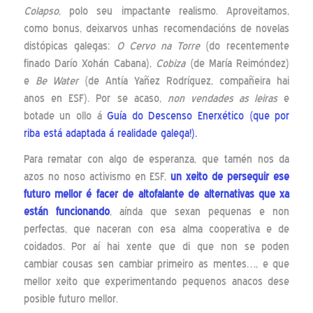
Colapso
, polo seu impactante realismo. Aproveitamos,
como bonus, deixarvos unhas recomendacións de novelas
distópicas galegas:
O Cervo na Torre
(do recentemente
finado Darío Xohán Cabana),
Cobiza
(de María Reimóndez)
e
Be Water
(de Antía Yañez Rodríguez, compañeira hai
anos en ESF). Por se acaso,
non vendades as leiras
e
botade un ollo á
Guía do Descenso Enerxético (que por
riba está adaptada á realidade galega!).
Para rematar con algo de esperanza, que tamén nos da
azos no noso activismo en ESF,
un xeito de perseguir ese
futuro mellor é facer de altofalante de alternativas que xa
están funcionando
, aínda que sexan pequenas e non
perfectas, que naceran con esa alma cooperativa e de
coidados. Por aí hai xente que di que non se poden
cambiar cousas sen cambiar primeiro as mentes…, e que
mellor xeito que experimentando pequenos anacos dese
posible futuro mellor.