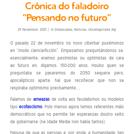
Crónica do faladoiro
“Pensando no futuro”
/
29 November, 2021
in
Destacadas
,
Noticias
,
Uncategorized @gl
O pasado 22 de novembro no noso ciberbar puxémonos
en “modo ciencia-ficción”. Empezamos preguntándonos se,
esencialmente, eramos pesimistas ou optimistas de cara
ao futuro en, digamos, 150-200 anos. Houbo quen se
preguntaba se pasaremos do 2050 sequera pero,
apocalípticos aparte, hai que recoñecer que non se
respiraba optimismo precisamente…
Falamos de
ameazas
de volta aos feudalismos ou modelos
tipo
ecofascismo
. Polo menos agora temos referentes máis
democráticos que no permite ter esperanzas doutro xeito
de gobernarse (na Idade Media non había tantos).
Falouse de que as persoas e, por ende, a humanidade, ten