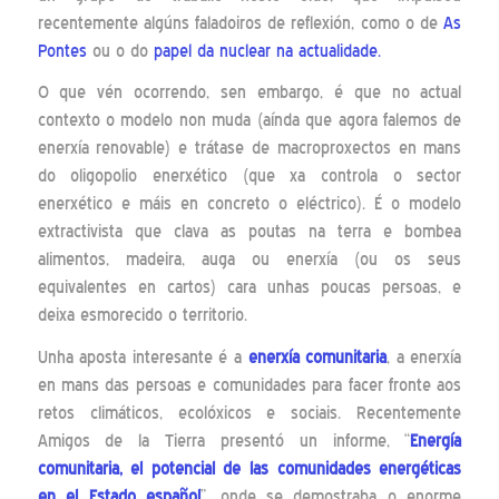
recentemente algúns faladoiros de reflexión, como o de
As
Pontes
ou o do
papel da nuclear na actualidade.
O que vén ocorrendo, sen embargo, é que no actual
contexto o modelo non muda (aínda que agora falemos de
enerxía renovable) e trátase de macroproxectos en mans
do oligopolio enerxético (que xa controla o sector
enerxético e máis en concreto o eléctrico). É o modelo
extractivista que clava as poutas na terra e bombea
alimentos, madeira, auga ou enerxía (ou os seus
equivalentes en cartos) cara unhas poucas persoas, e
deixa esmorecido o territorio.
Unha aposta interesante é a
enerxía comunitaria
, a enerxía
en mans das persoas e comunidades para facer fronte aos
retos climáticos, ecolóxicos e sociais. Recentemente
Amigos de la Tierra presentó un informe, “
Energía
comunitaria, el potencial de las comunidades energéticas
en el Estado español
”, onde se demostraba o
enorme