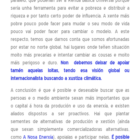
paralelo, que poderían ser a Renda Básica Universal porque
sería unha ferramenta para evitar a pobreza e distribuír a
riqueza e por tanto certo poder de influencia. A xente máis
pobre pouco pode facer para mudar o seu modo de vida
pouco vai poder facer para cambiar o modelo. A este
respecto, temos que darnos conta que somos afortunadas
por estar no norte global, hai lugares onde teñen situación
moito más precarias e intentar cambiar as cousas e moito
máis perigoso e duro.
Non debemos deixar de apoiar
tamén aquelas loitas, tendo esa visión global ou
internacionalista buscando a xustiza climática.
A conclusión é que é posible e desexable buscar que as
persoas e o medio ambiente sexan máis importantes que
o capital á hora da produción e uso da enerxía, e existen
aliados dispostos a ser proactivos. Hai que plantar
sementes de alternativas de produción e xestión (aínda
que sexan simplemente comercializadoras alternativas,
como
A Nosa Enerxía
), apoialas e participar nelas.
É posible