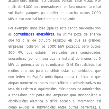
actualmente temos 180 parques eólicos, case 4.000 MW
(máis de 4.000 aeroxeneradores) en funcionamento e hai
solicitados parques para poñer en marcha outros 7.000
MW e eso non hai territorio que o aguante.
Por exemplo, unha idea (que xa está sendo realidade) son
as
comunidades enerxéticas
. Na última poxa de enerxía
que foi o 19 de outubro resultou en que as grandes
empresas “colleron” os 3000 MW poxados, pero outros
300 MW que estaban reservados para comunidades
enerxéticas (por primeira vez na historia) de menos de 5
MW de potencia só se adxudicaron 10 M. En realidade, hai
moitos atrancos para constituír estas comunidades, que
non teñen en España unha figura propia xurídica e que
atopan numerosas trabas burocráticas e administrativas na
fase de rexistro e legalizacións, dificultades na autorización
e conexións por parte das empresas que monopolizan a
distribucións eléctrica, o difícil acceso á información así
como axudas e subvencións entre outras barreiras.). É