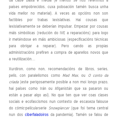
da clase baixa e media (e menos se nos referimos a
países empobrecidos, cuxa poboación tamén busca unha
vida mellor no material). A veces as opcións non son
factibles por trabas lexislativas. Hai cousas que
lexislativamente se deberían impulsar. Empezar por cousas
máis simbólicas (redución do IVE a reparacións) para logo
ir meténdose en máis ambiciosas (especificacións técnicas
para obrigar a reparar). Pero cando as propias
administracións prefiren a compra de aparellos novos que
a reutilización…
Xurdiron, como non, recomendacións de libros, series,
pelis, con paralelismos como
Mad Max
, ou
O conto da
criada
(este perigosamente posible a non moi longo prazo,
hai países como Irán ou Afganistán que xa pasaron ou
están a pasar algo así). No que ten que ver coas clases
sociais e ecofascismos nun contexto de escaseza falouse
do cómic-película-serie
Snowpiercer
(que foi tema central
nun dos
ciberfaladoiros
da pandemia). Tamén se falou de