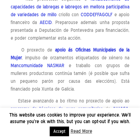
capacidades de labregas e labregos en mellora participativa
de variedades de millo
criollo con
CODDEFFAGOLF
e apoio
financeiro da
AECID
. Preparouse ademais unha proposta
presentada a Deputación de Pontevedra para financiación,
e poder complementar esta acción.
O proxecto de
apoio ás Oficinas Municipales de la
Mujer
, impulso de orzamentos etiquetados de xénero na
Mancomunidade NASMAR
e traballo con grupos de
mulleres productoras continúa tamén (é posible que sufra
un pequeno parón por causa das eleccións). Está
financiado pola Xunta de Galicia.
Estase avanzando a bo ritmo no proxecto de apoio ao
programa de técnicas de auga comunitarias
de
AHJASA
,
This website uses cookies to improve your experience. We'll
con financiación da Deputación da Coruña.
assume you're ok with this, but you can opt-out if you wish.
Read More
Accept
ENLACES DE INTERESE