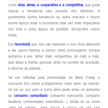
como
dúas almas, a cooperativa e a competitiva,
que pode
marcar a tendencia cara mundos moi distintos. O
predominio dunha tendencia ou outra marcará o futuro
nunha época onde a tecnoloxía cada vez máis impactante
nos trae a unha época de posibles disrupcións nunca
vistas.
Esa
tecnoloxía
que nos van metendo e nos imos afacendo
a ela, agora mesmo, a vemos como preocupante, porque
pertence a esa “alma” máis competitiva, do máis e máis,
que deixa a moitas persoas atrás na carreira de acumular,
e destrúe ao planeta.
Tal vez influídas pola proximidade do Black Friday, o
consumo tivo moita protagonismo nese devir do mundo.
Se hai un oco para a outra alma pode estar no aumento
do
consumo comunitario
(compartir transporte, compartir
lavadora, comunidades enerxéticas…). Aínda se ve como
“algo de pobres”, pero pouco a pouco tal vez vaia