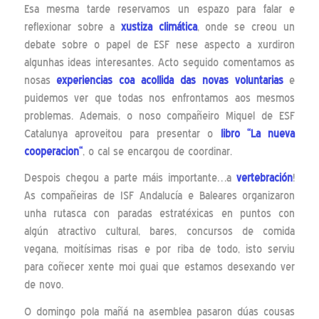
Esa mesma tarde reservamos un espazo para falar e
reflexionar sobre a
xustiza climática
, onde se creou un
debate sobre o papel de ESF nese aspecto a xurdiron
algunhas ideas interesantes. Acto seguido comentamos as
nosas
experiencias coa acollida das novas voluntarias
e
puidemos ver que todas nos enfrontamos aos mesmos
problemas. Ademais, o noso compañeiro Miquel de ESF
Catalunya aproveitou para presentar o
libro
“La nueva
cooperacion
“
, o cal se encargou de coordinar.
Despois chegou a parte máis importante…a
vertebración
!
As compañeiras de ISF Andalucía e Baleares organizaron
unha rutasca con paradas estratéxicas en puntos con
algún atractivo cultural, bares, concursos de comida
vegana, moitísimas risas e por riba de todo, isto serviu
para coñecer xente moi guai que estamos desexando ver
de novo.
O domingo pola mañá na asemblea pasaron dúas cousas