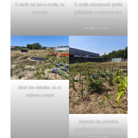
O xardín hai ano e medio, ao
O xardín actualmente (están
empezar
poñéndolle o rego para que
aguante o verán, que ano
pasado custou…)
Inicio dos traballos, xa co
estanque central
Algunhas das primeiras
cousiñas que se plantaran o
primeiro ano