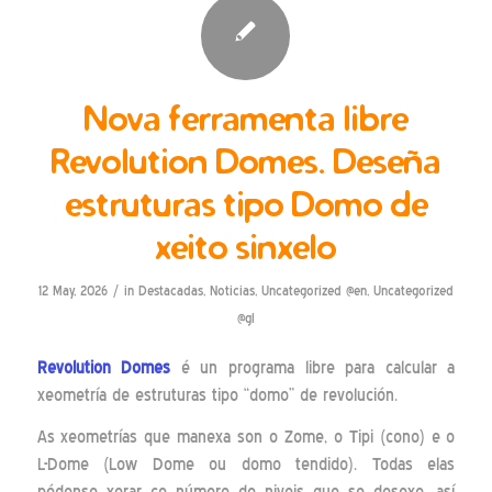
Nova ferramenta libre
Revolution Domes. Deseña
estruturas tipo Domo de
xeito sinxelo
/
12 May, 2026
in
Destacadas
,
Noticias
,
Uncategorized @en
,
Uncategorized
@gl
Revolution Domes
é un programa libre para calcular a
xeometría de estruturas tipo “domo” de revolución.
As xeometrías que manexa son o Zome, o Tipi (cono) e o
L-Dome (Low Dome ou domo tendido). Todas elas
pódense xerar co número de niveis que se desexe, así