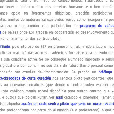
tiplicadoras cara o alumnado de coñecementos, habilidades e ac
ortalecer e poñer o foco nos dereitos humanos e o ben común.
ranse apoio en ferramentas didácticas, creación participati
ntas, análise de materiais xa existentes vendo como incorporan a pe
xía para o ben común, e a participación no
programa de coñe
e
de países onde ESF traballa en cooperación ao desenvolvemento d
(prioritariamente, dos centros piloto).
mnado
, polo interese de ESF en promover un alumnado crítico e mob
articipar máis aló das accións académicas formais e vaia obtendo u
 a súa cidadanía activa. Se se consegue alumnado implicado e sensi
a global e o ben común, no seu día a día futuro (tanto persoal como 
poderán ser axentes de transformación. Se propón un
catálogo
os/obradoiros de curta duración
nos centros piloto participantes, qu
s
ou itinerarios temáticos (que dende o centro poden escoller par
. Este catálogo tamén estará dispoñible para outros centros que 
e, e outros que poidan xurdir. Ver
aquí
catálogo e itinerarios. Tamén s
lsar algunha
acción en cada centro piloto que teña un maior recorr
aior protagonismo por parte do alumnado (e o profesorado), á que 