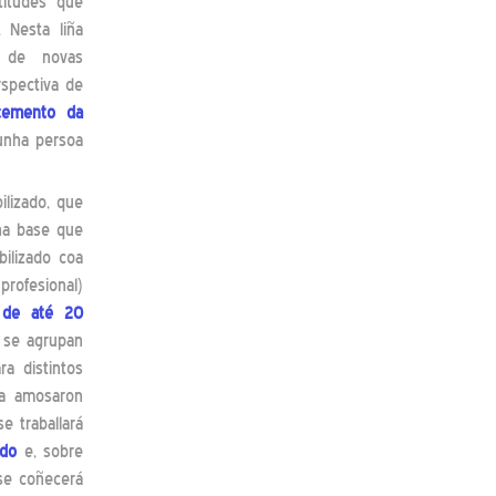
titudes que
 Nesta liña
va de novas
rspectiva de
cemento da
unha persoa
ilizado, que
nha base que
bilizado coa
profesional)
 de até 20
e se agrupan
a distintos
xa amosaron
e traballará
ido
e, sobre
se coñecerá