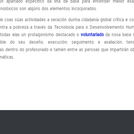
un apartado específico da liña de base para entender mellor es
nolóxicos son algúns dos elementos incorporados.
e coas súas actividades a xeración dunha cidadanía global crítica e 
contra a pobreza a través da Tecnoloxía para o Desenvolvemento Hum
n todas elas un protagonismo destacado o
voluntariado
da nosa base s
sable do seu deseño, execución, seguimento e avaliación, ten
as dentro do profesorado e tamén entre as persoas que impartirán o
máticas.