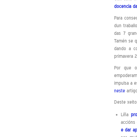
docencia d
Para conseg
dun traball
das 7 gran
Tamén se qu
dando a co
primavera 
Por que o
empoderamen
impulsa a e
neste
artigo
Deste xeito
Liña
pr
accións
e dar a