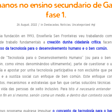
nos no ensino secundario de Gal
fase 1.
/
26 August, 2022
in
Destacadas
,
Noticias
,
Uncategorized @gl
a fundación en 1993, Enxeñería Sen Fronteiras veu traballando co
 de traballo fundamentais a
creación dunha cidadanía crítica
, face
uso da tecnoloxía para o desenvolvemento humano e o ben común.
de “Tecnoloxía para o Desenvolvemento Humano” (ou para o be
ón, como vimos denominándoo ultimamente), parte de cuestionar o us
ía e apostar por unha tecnoloxía participativa e non excluínte que pe
 e a xustiza social cun enfoque de ben común. Este enfoque c
s, mecanismos e estratexias que fan que certas solucións técnicas
 vida das persoas de xeito inclusivo. Para isto
é necesario entender 
 fin en si mesmo, senón coma un medio, e dentro dun contexto socia
ovo programa quérese impulsar
o concepto de tecnoloxía para o b