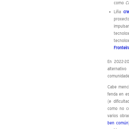
como
C
Liña
cr
proxect
impulsa
tecnol
tecnolo
Fronteir
En 2022-2
alternati
comunidade 
Cabe menc
fenda en es
(e dificult
como no co
varios obr
ben común