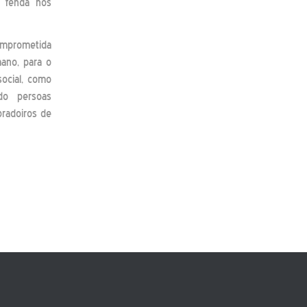
a fenda nos
comprometida
ano, para o
ocial, como
do persoas
bradoiros de