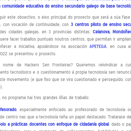
a comunidade educativa
do ensino secundario galego de base tecnoló
uir este obxectivo, o eixo principal do proxecto que será a súa Fase 1
o, con vocación de continuidade, con
3 centros piloto de ensino sec
des cidades galegas, en 3 provincias distintas:
Celanova, Mondoñed
ere facer traballos puntuais noutros centros, que permitan ir amplia
ñecer a iniciativa, apoiándose na asociación
APETEGA
, en cuxa a
2022 se presentou o proxecto.
 nome de Hackers Sen Fronteiras? Queremos reivindicar a curi
to tecnolóxico e o cuestionamento á propia tecnoloxía sen renunci
ste movemento (e que fixo que se vira cuestionado e perseguido, c
).
, no programa hai tres grandes liñas de traballo:
ofesorado
, especialmente enfocado ao profesorado de tecnoloxía o
 de centro nas que a tecnoloxía teña un papel destacado. Tratarase d
poio a prácticas docentes con enfoque de cidadanía global
, dado o pa