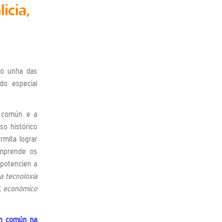
icia,
mo unha das
ndo especial
n común e a
o histórico
rmita lograr
omprende os
 potencien a
a tecnoloxía
l, económico
en común na