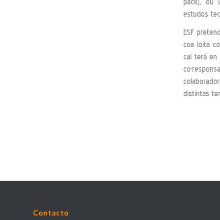
pack), ou 
estudos tec
ESF pretend
coa loita 
cal terá e
co-respon
colaborador
distintas te
Contacto