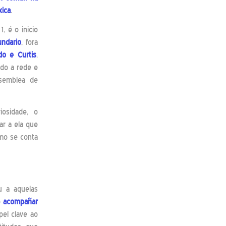
xica
.
, é o inicio
undario
, fora
o e Curtis
.
ndo a rede e
semblea de
osidade, o
ar a ela que
omo se conta
u a aquelas
e
acompañar
pel clave ao