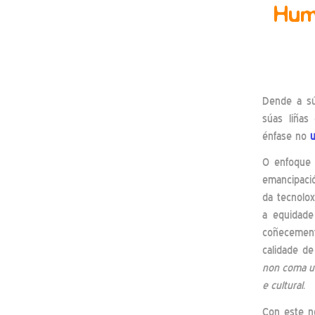
Huma
Dende a sú
súas liñas
énfase no
O enfoque 
emancipaci
da tecnolox
a equidade
coñecemento
calidade de
non coma un
e cultural
.
Con este n