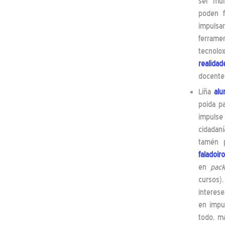
ser mul
poden f
impulsa
ferrame
tecnolo
realidad
docente 
Liña
alu
poida p
impulse
cidadaní
tamén 
faladoir
en
pack
cursos)
interes
en impu
todo, m