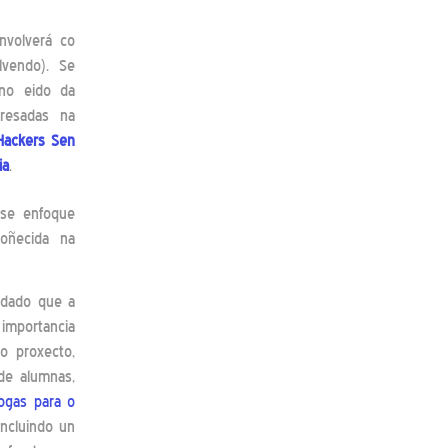
envolverá co
vendo). Se
 no eido da
resadas na
Hackers Sen
ia
.
se enfoque
oñecida na
 dado que a
 importancia
do proxecto,
de alumnas,
ogas para o
incluindo un