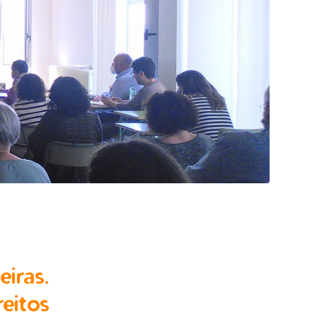
iras.
eitos