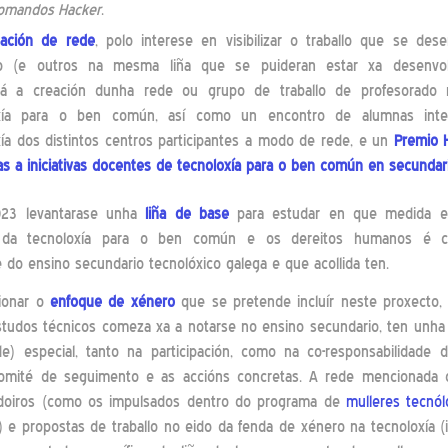
omandos Hacker
.
eación de rede
, polo interese en visibilizar o traballo que se des
o (e outros na mesma liña que se puideran estar xa desenvol
rá a creación dunha rede ou grupo de traballo de profesorado
oxía para o ben común, así como un encontro de alumnas inte
xía dos distintos centros participantes a modo de rede, e un
Premio 
as a iniciativas docentes de tecnoloxía para o ben común en secundar
023 levantarase unha
liña de base
para estudar en que medida e
vo da tecnoloxía para o ben común e os dereitos humanos é c
do ensino secundario tecnolóxico galega e que acollida ten.
ionar o
enfoque de xénero
que se pretende incluír neste proxecto,
tudos técnicos comeza xa a notarse no ensino secundario, ten unha
ade) especial, tanto na participación, como na co-responsabilidade 
mité de seguimento e as accións concretas. A rede mencionada 
adoiros (como os impulsados dentro do programa de
mulleres tecnól
) e propostas de traballo no eido da fenda de xénero na tecnoloxía (