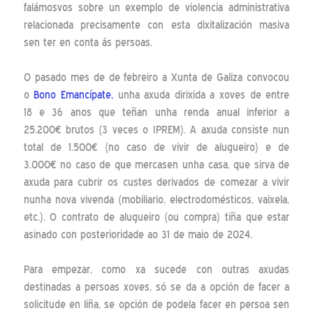
falámosvos sobre un exemplo de violencia administrativa
relacionada precisamente con esta dixitalización masiva
sen ter en conta ás persoas.
O pasado mes de de febreiro a Xunta de Galiza convocou
o
Bono Emancípate,
unha axuda dirixida a xoves de entre
18 e 36 anos que teñan unha renda anual inferior a
25.200€ brutos (3 veces o IPREM). A axuda consiste nun
total de 1.500€ (no caso de vivir de alugueiro) e de
3.000€ no caso de que mercasen unha casa, que sirva de
axuda para cubrir os custes derivados de comezar a vivir
nunha nova vivenda (mobiliario, electrodomésticos, vaixela,
etc.). O contrato de alugueiro (ou compra) tiña que estar
asinado con posterioridade ao 31 de maio de 2024.
Para empezar, como xa sucede con outras axudas
destinadas a persoas xoves, só se da a opción de facer a
solicitude en liña, se opción de podela facer en persoa sen