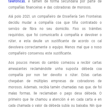
telefónicas
, e tamén de forma secundaria por parte de
compañías financeiras e das cobradoras de morosos.
Alá polo 2021, un compañeiro de Enxeñería Sen Fronteiras
decidiu mudar a compañía coa que tiña contratado o
servizo de fibra no seu domicilio. Fixo os trámites
requiridos, que foi comunicarllo á compañía e devolver o
rúter, e esta deulle un xustificante de acordo co cal
devolvera correctamente o equipo. Menos mal que o noso
compañeiro conservou este xustificante.
Aos poucos meses do cambio comezou a recibir cartas
ameazantes reclamándolle unha suposta débeda coa
compañía por non ter devolto o rúter. Estas cartas
chegaban de múltiples empresas de cobradores de
morosos. Ademais, recibía tamén chamadas nas que, de foi
malas formas, lle reclamaban o pago desa débeda. O
primeiro que lle chamou a atención é en cada carta e en
cada chamada o valor da débeda subía ou baixaba. Nin que