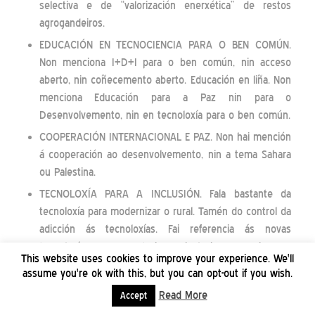
selectiva e de “valorización enerxética” de restos
agrogandeiros.
EDUCACIÓN EN TECNOCIENCIA PARA O BEN COMÚN.
Non menciona I+D+I para o ben común, nin acceso
aberto, nin coñecemento aberto. Educación en liña. Non
menciona Educación para a Paz nin para o
Desenvolvemento, nin en tecnoloxía para o ben común.
COOPERACIÓN INTERNACIONAL E PAZ. Non hai mención
á cooperación ao desenvolvemento, nin a tema Sahara
ou Palestina.
TECNOLOXÍA PARA A INCLUSIÓN. Fala bastante da
tecnoloxía para modernizar o rural. Tamén do control da
adicción ás tecnoloxías. Fai referencia ás novas
tecnoloxías para o turismo inclusivo. Menciona a
This website uses cookies to improve your experience. We'll
alfabetización dixital especificamente para persoas con
assume you're ok with this, but you can opt-out if you wish.
discapacidade .Tamén da loita contra a fenda de xénero
Read More
Accept
(especificamente no rural), e da non discriminación da