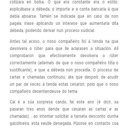
cotizara en bolsa. O que era constante era o estilo:
explicábase a débeda, o importe e a conta bancaria á que
debía aboarse. Tamén se indicada que en caso de non
pagala, iríase aplicando un interese que aumentaría dita
débeda, podendo derivar nun proceso xudicial.
Antes tal acoso, o noso compañeiro foi á tenda na que
devolvera o rúter para que lle aclarasen a situación. Alí
comprobaron que efectivamente devolvera o rúter
correctamente (ademais de que o noso compañeiro tiña o
xustificante), e que a débeda non procedía. O proceso de
cartas e chamadas continuou, ata que despois de acudir
un par de veces á tenda estas cesaron, polo que o noso
compañeiro desentendeuse do tema.
Cal é a súa sorpresa cando, fai este ano (é dicir, xa
pasaran tres anos dende que cesaran as cartas e as
chamadas) , ao intentar solicitar a tarxeta desconto dunha
gasolineira, esta veulle denegada. Púxose en contacto coa