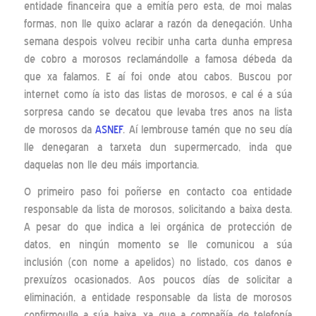
entidade financeira que a emitía pero esta, de moi malas
formas, non lle quixo aclarar a razón da denegación. Unha
semana despois volveu recibir unha carta dunha empresa
de cobro a morosos reclamándolle a famosa débeda da
que xa falamos. E aí foi onde atou cabos. Buscou por
internet como ía isto das listas de morosos, e cal é a súa
sorpresa cando se decatou que levaba tres anos na lista
de morosos da
ASNEF
. Aí lembrouse tamén que no seu día
lle denegaran a tarxeta dun supermercado, inda que
daquelas non lle deu máis importancia.
O primeiro paso foi poñerse en contacto coa entidade
responsable da lista de morosos, solicitando a baixa desta.
A pesar do que indica a lei orgánica de protección de
datos, en ningún momento se lle comunicou a súa
inclusión (con nome a apelidos) no listado, cos danos e
prexuízos ocasionados. Aos poucos días de solicitar a
eliminación, a entidade responsable da lista de morosos
confirmoulle a súa baixa, xa que a compañía de telefonía