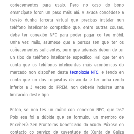
coñecementos para usalo. Pero no caso do bono
emancípate foron un paso máis alá. A axuda concédese a
través dunha tarxeta virtual que precisas instalar nun
teléfono intelixente compatible que, entre outras cousas,
debe ter conexión NFC para poder pagar co teu móbil.
Unha vez máis, asúmese que a persoa ten que ter os
coñecementos suficientes, pero que ademais deben de ter
un tipo de teléfono intelixente específico. Hai que ter en
conta que os teléfonos intelixentes máis económicos do
mercado non dispoñen desta
tecnoloxía NFC
, e tendo en
conta que un dos requisitos da axuda é ter unha renda
inferior a 3 veces do IPREM, non debería incluírse unha
limitación deste tipo.
Entón, se non tes un móbil con conexión NFC, que fas?
Pois esa foi a dúbida que se formulou un membro de
Enxeñería Sen Fronteiras beneficiario da axuda. Púxose en
contacto co servizo de xuventude da Xunta de Galiza