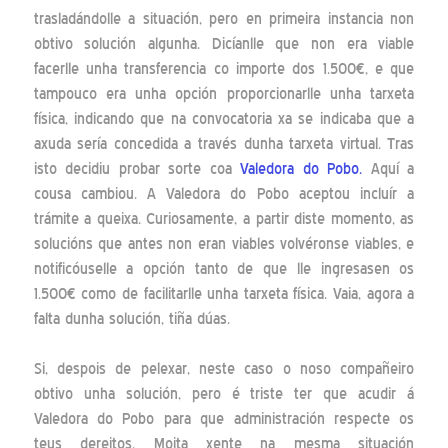
trasladándolle a situación, pero en primeira instancia non
obtivo solución algunha. Dicíanlle que non era viable
facerlle unha transferencia co importe dos 1.500€, e que
tampouco era unha opción proporcionarlle unha tarxeta
física, indicando que na convocatoria xa se indicaba que a
axuda sería concedida a través dunha tarxeta virtual. Tras
isto decidiu probar sorte coa
Valedora do Pobo.
Aquí a
cousa cambiou. A Valedora do Pobo aceptou incluír a
trámite a queixa. Curiosamente, a partir diste momento, as
solucións que antes non eran viables volvéronse viables, e
notificóuselle a opción tanto de que lle ingresasen os
1.500€ como de facilitarlle unha tarxeta física. Vaia, agora a
falta dunha solución, tiña dúas.
Si, despois de pelexar, neste caso o noso compañeiro
obtivo unha solución, pero é triste ter que acudir á
Valedora do Pobo para que administración respecte os
teus dereitos. Moita xente na mesma situación