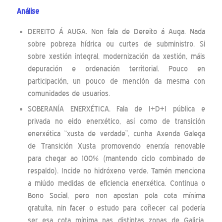
Análise
DEREITO Á AUGA. Non fala de Dereito á Auga. Nada
sobre pobreza hídrica ou curtes de subministro. Si
sobre xestión integral, modernización da xestión, máis
depuración e ordenación territorial. Pouco en
participación, un pouco de mención da mesma con
comunidades de usuarios.
SOBERANÍA ENERXÉTICA. Fala de I+D+I pública e
privada no eido enerxético, así como de transición
enerxética “xusta de verdade”, cunha Axenda Galega
de Transición Xusta promovendo enerxía renovable
para chegar ao 100% (mantendo ciclo combinado de
respaldo). Incide no hidróxeno verde. Tamén menciona
a miúdo medidas de eficiencia enerxética. Continua o
Bono Social, pero non apostan pola cota mínima
gratuíta, nin facer o estudo para coñecer cal podería
ser esa cota mínima nas distintas zonas de Galicia.