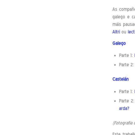
As compañei
galego e ca
máis pausa
Altri
ou
lec
Galego
Parte 1:
Parte 2
Castelán
Parte 1:
Parte 2
arda?
(Fotografía 
Este trabal