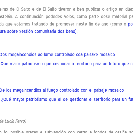
ras de O Salto e de El Salto tiveron a ben publicar o artigo en dúa
stelán. A continuación podedes velos, como parte dese material pa
da que estamos tratando de promover neste fin de ano (como o
po
tura sobre xestión comunitaria dos bens)
.
Dos megaincendios ao lume controlado coa paisaxe mosaico
:
Que maior patriotismo que xestionar o territorio para un futuro que 
De los megaincendios al fuego controlado con el paisaje mosaico
:
¿Qué mayor patriotismo que el de gestionar el territorio para un f
de Lucía Ferro)
lo foi posible grazas a subvención con cargo a fondos da casiña sol