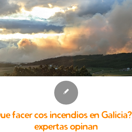
ue facer cos incendios en Galicia?
expertas opinan