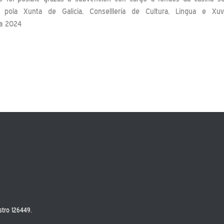
 pola Xunta de Galicia, Conselllería de Cultura, Lingua e Xu
ia 2024
stro 126449.