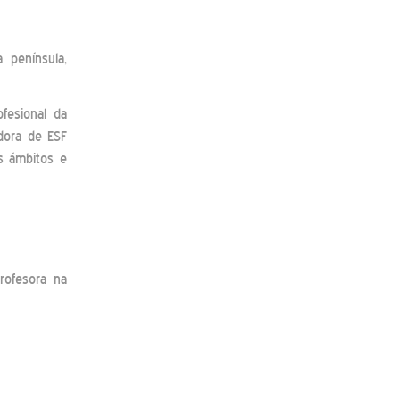
 península,
fesional da
dora de ESF
os ámbitos e
rofesora na