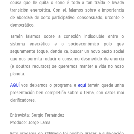
cousa que lle quita o sono é toda a tan traída e levada
transición enerxética. Con el, falamos sobre a importancia
de abordala de xeito participativo, consensuado, urxente e
democrático.
Tamén falamos sobre a conexión indisoluble entre o
sistema enerxético e o socioeconómico polo que
seguramente toque, dende xa, buscar un novo pacto social
que nos permita reducir o consumo desmedido de enerxía
(e doutros recursos) se queremos manter a vida no noso
planeta.
AQUÍ
vos deixamos o programa, e
aquí
tamén queda unha
presentación ben completiña sobre o tema, con datos moi
clarificadores.
Entrevista: Sergio Fernández
Produce: Jorge Lama
Este progama de ESFRadio foi posible grazas a subvención