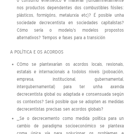
o consumo enerxético e material (fundalmnetalmente
nos productos dependentes dos combustibles fósiles:
plásticos, formigóns, metalurxia etc)? É posible unha
sociedade decrecentista en sociedades capitalistas?
Cómo sería o modelo/s modelos propostos
alternativos? Tempos e fases para a transición
A POLÍTICA E OS ACORDOS
COmo se plantexarían os acordos locais, rexionais,
estatais e internacionais a todolos niveis (poboación,
empresa, institucional, gubernamental,
intergubernamental) para ter unha axenda
decrecentista global ou adaptada e consensuada según
os contextos? Será posible que se adopten as medidas
decrecentistas precisas sen acordos globais?
_Se o decrecemento como medida política para un
cambio de paradigma socioeconómico se plantexa
coma única vía para solucionar os problemas e