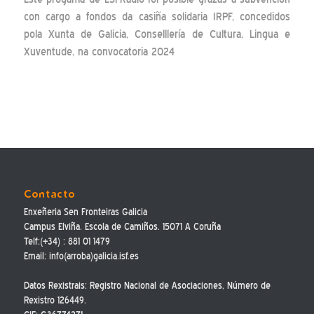
con cargo a fondos da casiña solidaria IRPF, concedidos
pola Xunta de Galicia, Conselllería de Cultura, Lingua e
Xuventude, na convocatoria 2024
Contacto
Enxeñeria Sen Fronteiras Galicia
Campus Elviña. Escola de Camiños. 15071 A Coruña
Telf:(+34) : 881 01 1479
Email: info(arroba)galicia.isf.es
Datos Rexistrais: Registro Nacional de Asociaciones, Número de
Rexistro 126449.