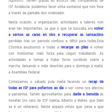
riquiñxs!!). Tamén grazas ao esforzo das compañeiras de
ISF Andalucía, puidemos facer unha xuntanza que non fose
a través da pantalla dun ordenador.
Nesta ocasión, a organización, actividades e talleres non
eran tan importantes, xa que o que se buscaba era
volver
a vernos as caras en vivo e recuperar as sensacións
perdidas tras un período confuso e difícil para todas.Esta
Cósmica axudounos a todas a
recargar as pilas
e volver
con moitísimas máis forza para seguir traballando. As
actividades e temas a tratar foron xurdindo sobre a
marcha, deixando o máis divertido para o domingo á mañá:
a Asemblea Federal.
Comezamos o sábado pola mañá facendo un
recap de
todas as ISF para poñernos ao día
e ver como nos afectou
a pandemia. Tamén aproveitamos para
darlle a benvida
ás
novatas (no caso de ESF Galicia, Alberto e Mateo, que Dani
xa é un veterano). Neste espazo vimos que, pese a que