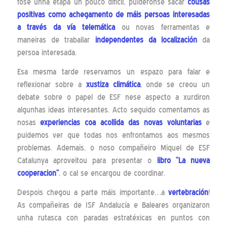
fose unha etapa un pouco difícil, puidéronse sacar
cousas
positivas como achegamento de máis persoas interesadas
a través da vía telemática
ou novas ferramentas e
maneiras de traballar
independentes da localización
da
persoa interesada.
Esa mesma tarde reservamos un espazo para falar e
reflexionar sobre a
xustiza climática
, onde se creou un
debate sobre o papel de ESF nese aspecto a xurdiron
algunhas ideas interesantes. Acto seguido comentamos as
nosas
experiencias coa acollida das novas voluntarias
e
puidemos ver que todas nos enfrontamos aos mesmos
problemas. Ademais, o noso compañeiro Miquel de ESF
Catalunya aproveitou para presentar o
libro
“La nueva
cooperacion
“
, o cal se encargou de coordinar.
Despois chegou a parte máis importante…a
vertebración
!
As compañeiras de ISF Andalucía e Baleares organizaron
unha rutasca con paradas estratéxicas en puntos con