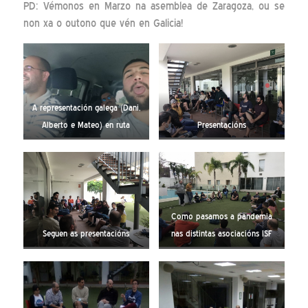
PD: Vémonos en Marzo na asemblea de Zaragoza, ou se
non xa o outono que vén en Galicia!
A representación galega (Dani,
Alberto e Mateo) en ruta
Presentacións
Como pasamos a pandemia
Seguen as presentacións
nas distintas asociacións ISF