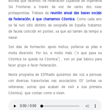
estrela que facemos na Federación Española de Ingeniería
Sin Fronteras a través da voz de varixs dxs súas
protagonistas. Trátase da
reunión anual das bases sociais
da Federación, á que chamamos Cósmica
. Como cada ano
se fai nun sitio distinto da xeografía de España, tratamos
de facela coincidir en pontes, xa que así tamén da tempo a
viaxar.
Son días de formación, apoio mútuo, poñerse as pilas e
moita diversión. Por iso, e moito máis (“o que pasa na
Cósmica se queda na Cósmica”) , son un piar básico para
facer grupo e facer Federación.
Neste programa de ESFRadio quixemos dar voz a persoas
con diversas traxectorias nas asociacións ISF (unhas xa
veteranas, outras que acaban de vivir a súa primeira
Cósmica), que contan como a viven.