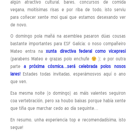
algún atractivo cultural, bares, concursos de comida
vegana, moitísimas risas e por riba de todo, isto serviu
para coñecer xente moi guai que estamos desexando ver
de novo.
O domingo pola mañá na asemblea pasaron dúas cousas
bastante importantes para ESF Galicia: o noso compañeiro
Mateo entra na
xunta directiva federal como vicepresi
(parabens Mateo e grazas polo enchufe
); e por outra
parte
a próxima cósmica…será celebrada polos nosos
lares!
Estades todas invitadas, esperámosvos aquí o ano
que ven.
Esa mesma noite (o domingo) as máis valentes seguiron
coa vertebración, pero xa houbo baixas porque había xente
que tiña que marchar cedo ao día seguinte…
En resumo, unha experiencia top e recomendadísima, isto
segue!